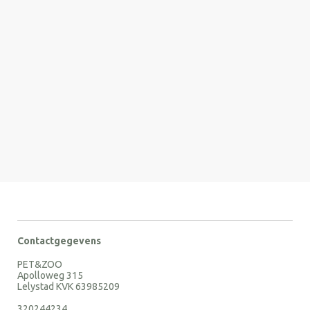
Contactgegevens
PET&ZOO
Apolloweg 315
Lelystad KVK 63985209
320244234