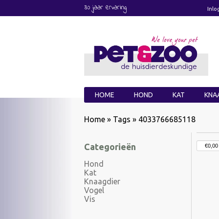
30 jaar ervaring
Inlo
HOME
HOND
KAT
KNA
Home
»
Tags
»
4033766685118
Categorieën
Hond
Kat
Knaagdier
Vogel
Vis