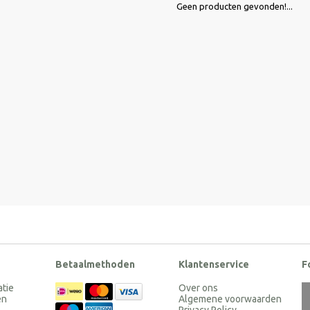
Geen producten gevonden!...
Betaalmethoden
Klantenservice
F
atie
Over ons
en
Algemene voorwaarden