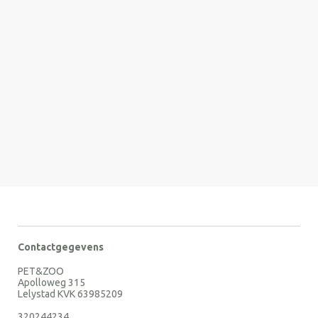
Contactgegevens
PET&ZOO
Apolloweg 315
Lelystad KVK 63985209
320244234