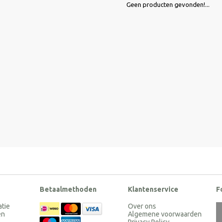
Geen producten gevonden!...
Betaalmethoden
Klantenservice
F
atie
Over ons
en
Algemene voorwaarden