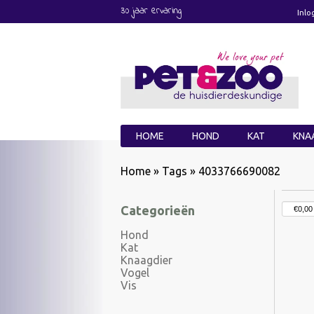
30 jaar ervaring
Inlo
HOME
HOND
KAT
KNA
Home
»
Tags
»
4033766690082
Categorieën
Hond
Kat
Knaagdier
Vogel
Vis