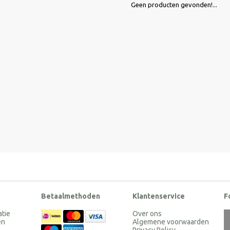
Geen producten gevonden!...
Betaalmethoden
Klantenservice
F
atie
Over ons
en
Algemene voorwaarden