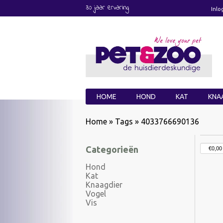
30 jaar ervaring
Inlo
HOME
HOND
KAT
KNA
Home
»
Tags
»
4033766690136
Categorieën
Hond
Kat
Knaagdier
Vogel
Vis