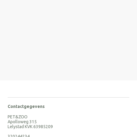
Contactgegevens
PET&ZOO
Apolloweg 315
Lelystad KVK 63985209
320244234