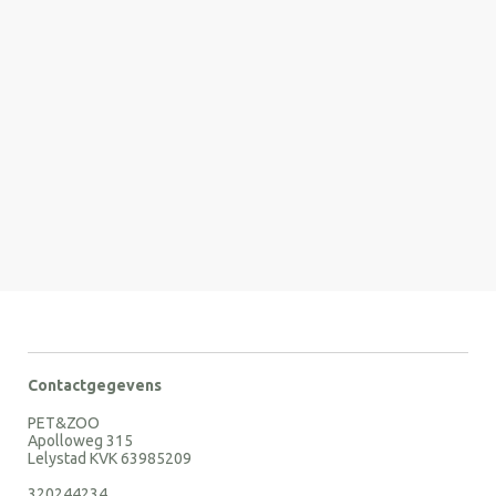
Contactgegevens
PET&ZOO
Apolloweg 315
Lelystad KVK 63985209
320244234