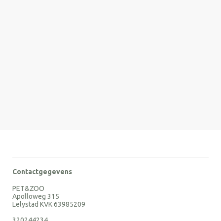
Contactgegevens
PET&ZOO
Apolloweg 315
Lelystad KVK 63985209
320244234