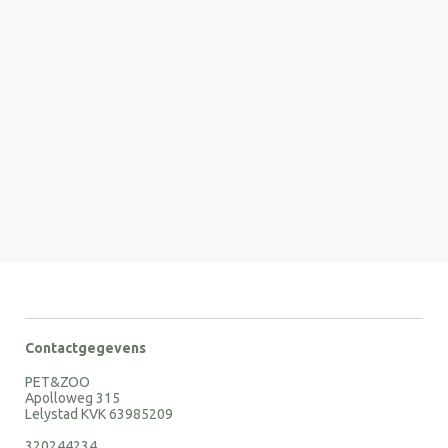
Contactgegevens
PET&ZOO
Apolloweg 315
Lelystad KVK 63985209
320244234