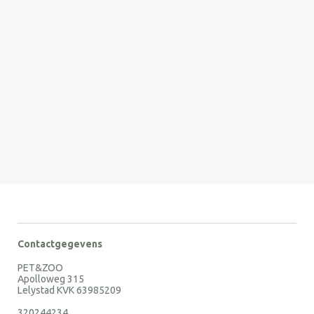
Contactgegevens
PET&ZOO
Apolloweg 315
Lelystad KVK 63985209
320244234