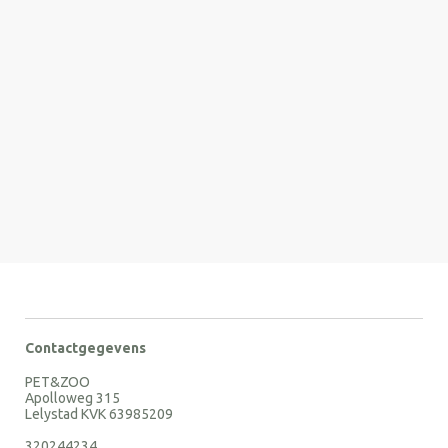
Contactgegevens
PET&ZOO
Apolloweg 315
Lelystad KVK 63985209
320244234