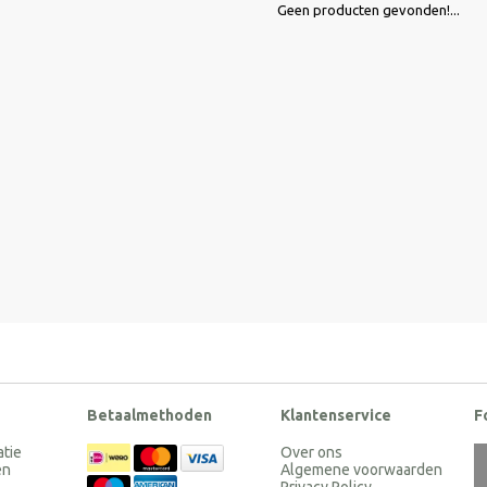
Geen producten gevonden!...
Betaalmethoden
Klantenservice
F
atie
Over ons
en
Algemene voorwaarden