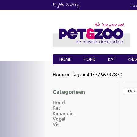
30 jaar ervaring
Inlo
HOME
HOND
KAT
KNA
Home
»
Tags
»
4033766792830
Categorieën
Hond
Kat
Knaagdier
Vogel
Vis