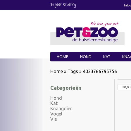
30 jaar ervaring
Inlo
HOME
HOND
KAT
KNA
Home
»
Tags
»
4033766795756
Categorieën
Hond
Kat
Knaagdier
Vogel
Vis