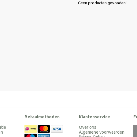
Geen producten gevonden!...
Betaalmethoden
Klantenservice
F
atie
Over ons
en
Algemene voorwaarden