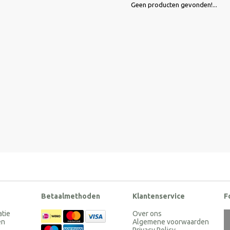
Geen producten gevonden!...
Betaalmethoden
Klantenservice
F
atie
Over ons
en
Algemene voorwaarden