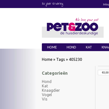
30 jaar ervaring
Inlo
HOME
HOND
KAT
KNA
Home
»
Tags
»
405230
Categorieën
Hond
Kat
Knaagdier
Vogel
Vis