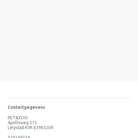
Contactgegevens
PET&ZOO
Apolloweg 315
Lelystad KVK 63985209
320244234