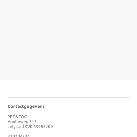
Contactgegevens
PET&ZOO
Apolloweg 315
Lelystad KVK 63985209
320244234