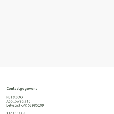
Contactgegevens
PET&ZOO
Apolloweg 315
Lelystad KVK 63985209
320244234