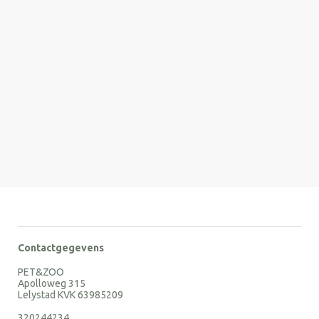
Contactgegevens
PET&ZOO
Apolloweg 315
Lelystad KVK 63985209
320244234