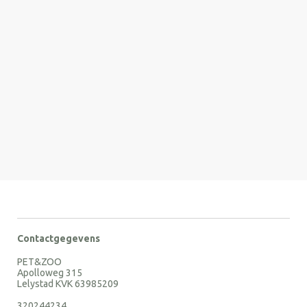
Contactgegevens
PET&ZOO
Apolloweg 315
Lelystad KVK 63985209
320244234