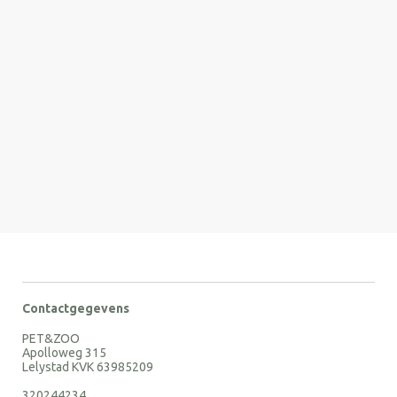
Contactgegevens
PET&ZOO
Apolloweg 315
Lelystad KVK 63985209
320244234