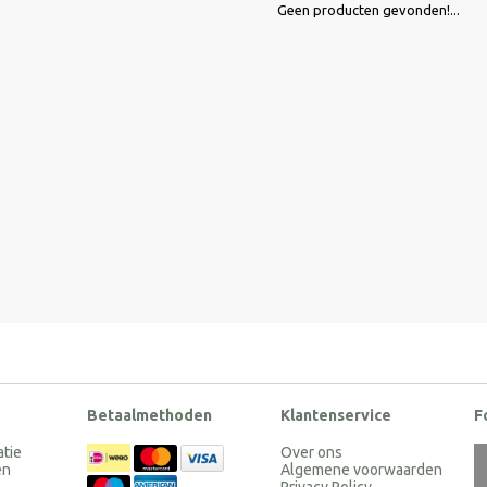
Geen producten gevonden!...
Betaalmethoden
Klantenservice
F
atie
Over ons
en
Algemene voorwaarden