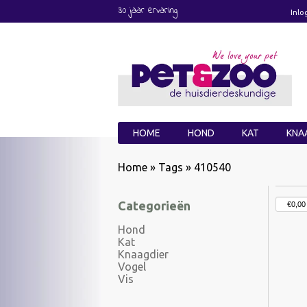
30 jaar ervaring
Inlo
HOME
HOND
KAT
KNA
Home
»
Tags
»
410540
Categorieën
Hond
Kat
Knaagdier
Vogel
Vis