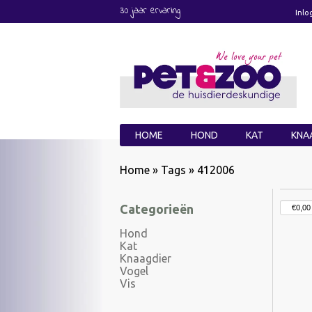
30 jaar ervaring
Inlo
HOME
HOND
KAT
KNA
Home
»
Tags
»
412006
Categorieën
Hond
Kat
Knaagdier
Vogel
Vis