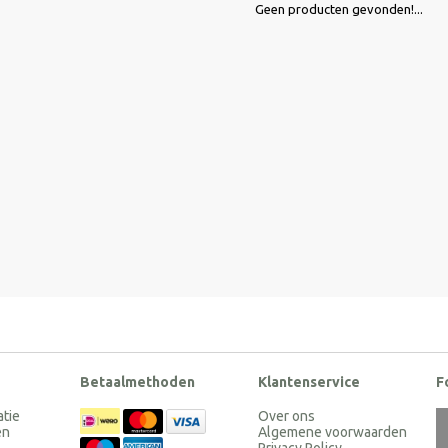
Geen producten gevonden!...
Betaalmethoden
Klantenservice
F
atie
Over ons
en
Algemene voorwaarden