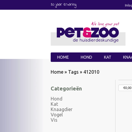
30 jaar ervaring
Inlo
HOME
HOND
KAT
KNA
Home
»
Tags
»
412010
Categorieën
Hond
Kat
Knaagdier
Vogel
Vis