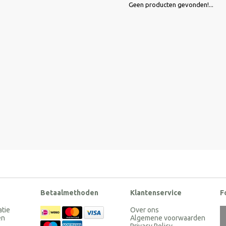
Geen producten gevonden!...
Betaalmethoden
Klantenservice
F
atie
Over ons
en
Algemene voorwaarden