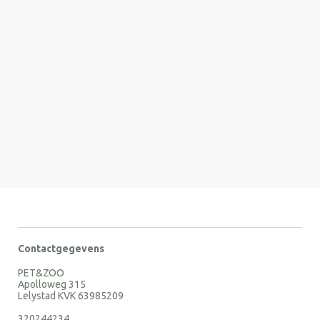
Contactgegevens
PET&ZOO
Apolloweg 315
Lelystad KVK 63985209
320244234