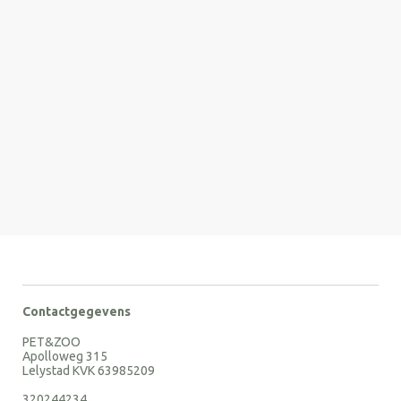
Contactgegevens
PET&ZOO
Apolloweg 315
Lelystad KVK 63985209
320244234