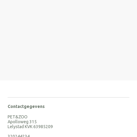
Contactgegevens
PET&ZOO
Apolloweg 315
Lelystad KVK 63985209
320244234