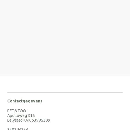
Contactgegevens
PET&ZOO
Apolloweg 315
Lelystad KVK 63985209
320244234