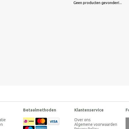
Geen producten gevonden!...
Betaalmethoden
Klantenservice
F
atie
Over ons
en
Algemene voorwaarden