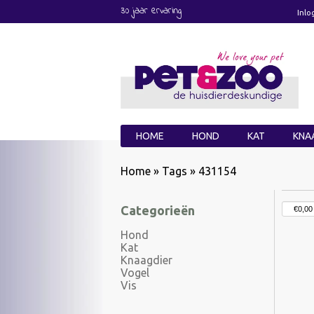
30 jaar ervaring
Inlo
HOME
HOND
KAT
KNA
Home
»
Tags
»
431154
Categorieën
Hond
Kat
Knaagdier
Vogel
Vis