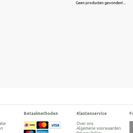
Geen producten gevonden!...
Betaalmethoden
Klantenservice
F
atie
Over ons
en
Algemene voorwaarden