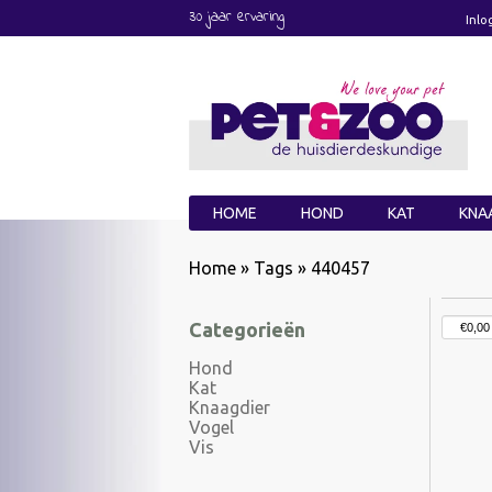
30 jaar ervaring
Inlo
HOME
HOND
KAT
KNA
Home
»
Tags
»
440457
Categorieën
Hond
Kat
Knaagdier
Vogel
Vis