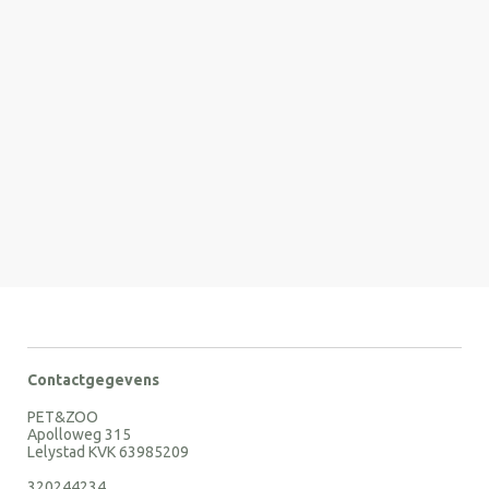
Contactgegevens
PET&ZOO
Apolloweg 315
Lelystad KVK 63985209
320244234